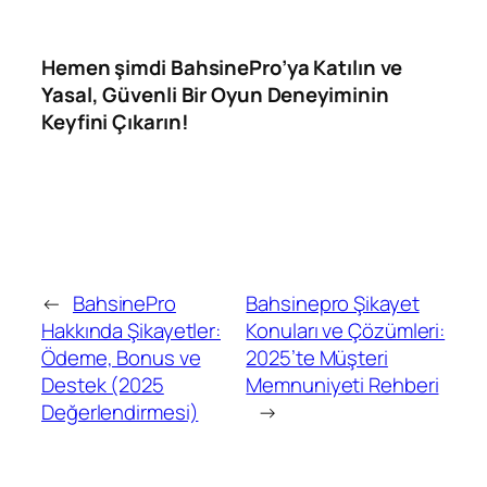
Hemen şimdi BahsinePro’ya Katılın ve
Yasal, Güvenli Bir Oyun Deneyiminin
Keyfini Çıkarın!
←
BahsinePro
Bahsinepro Şikayet
Hakkında Şikayetler:
Konuları ve Çözümleri:
Ödeme, Bonus ve
2025’te Müşteri
Destek (2025
Memnuniyeti Rehberi
Değerlendirmesi)
→