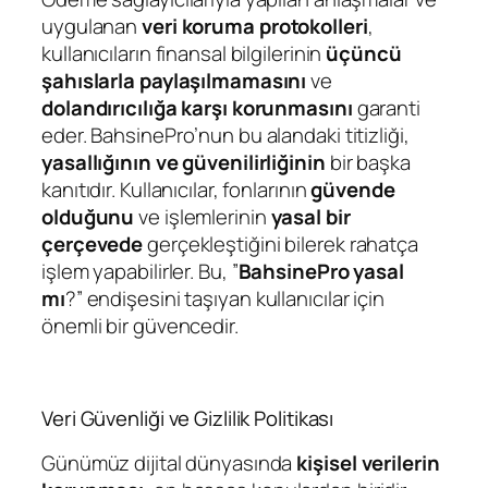
uygulanan
veri koruma protokolleri
,
kullanıcıların finansal bilgilerinin
üçüncü
şahıslarla paylaşılmamasını
ve
dolandırıcılığa karşı korunmasını
garanti
eder. BahsinePro’nun bu alandaki titizliği,
yasallığının ve güvenilirliğinin
bir başka
kanıtıdır. Kullanıcılar, fonlarının
güvende
olduğunu
ve işlemlerinin
yasal bir
çerçevede
gerçekleştiğini bilerek rahatça
işlem yapabilirler. Bu, ”
BahsinePro yasal
mı
?” endişesini taşıyan kullanıcılar için
önemli bir güvencedir.
Veri Güvenliği ve Gizlilik Politikası
Günümüz dijital dünyasında
kişisel verilerin