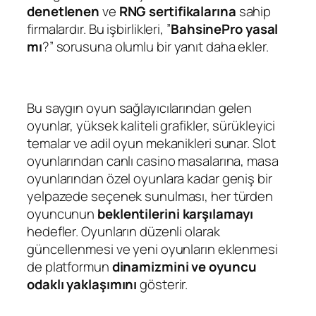
denetlenen
ve
RNG sertifikalarına
sahip
firmalardır. Bu işbirlikleri, ”
BahsinePro yasal
mı
?” sorusuna olumlu bir yanıt daha ekler.
Bu saygın oyun sağlayıcılarından gelen
oyunlar, yüksek kaliteli grafikler, sürükleyici
temalar ve adil oyun mekanikleri sunar. Slot
oyunlarından canlı casino masalarına, masa
oyunlarından özel oyunlara kadar geniş bir
yelpazede seçenek sunulması, her türden
oyuncunun
beklentilerini karşılamayı
hedefler. Oyunların düzenli olarak
güncellenmesi ve yeni oyunların eklenmesi
de platformun
dinamizmini ve oyuncu
odaklı yaklaşımını
gösterir.