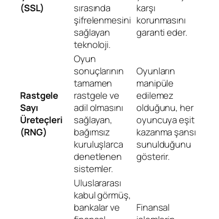
(SSL)
sırasında
karşı
şifrelenmesini
korunmasını
sağlayan
garanti eder.
teknoloji.
Oyun
sonuçlarının
Oyunların
tamamen
manipüle
Rastgele
rastgele ve
edilemez
Sayı
adil olmasını
olduğunu, her
Üreteçleri
sağlayan,
oyuncuya eşit
(RNG)
bağımsız
kazanma şansı
kuruluşlarca
sunulduğunu
denetlenen
gösterir.
sistemler.
Uluslararası
kabul görmüş,
bankalar ve
Finansal