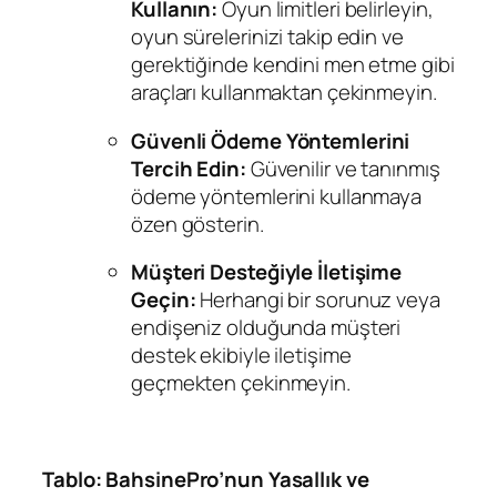
Kullanın:
Oyun limitleri belirleyin,
oyun sürelerinizi takip edin ve
gerektiğinde kendini men etme gibi
araçları kullanmaktan çekinmeyin.
Güvenli Ödeme Yöntemlerini
Tercih Edin:
Güvenilir ve tanınmış
ödeme yöntemlerini kullanmaya
özen gösterin.
Müşteri Desteğiyle İletişime
Geçin:
Herhangi bir sorunuz veya
endişeniz olduğunda müşteri
destek ekibiyle iletişime
geçmekten çekinmeyin.
Tablo: BahsinePro’nun Yasallık ve