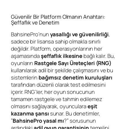
Güvenilir Bir Platform Olmanın Anahtarı:
Şeffaflık ve Denetim
BahsinePro’nun
yasallığı ve güvenilirliği
,
sadece bir lisansa sahip olmakla sınırlı
değildir. Platform, operasyonlarının her
aşamasında
şeffaflık ilkesine
bağlı kalır. Bu,
oyunların
Rastgele Sayı Üreteçleri (RNG)
kullanılarak adil bir şekilde çalışmasını ve bu
sistemlerin
bağımsız denetim kuruluşları
tarafından düzenli olarak test edilmesini
içerir. RNG’ler, her oyun sonucunun
tamamen rastgele ve tahmin edilemez
olmasını sağlayarak, oyunculara
eşit
kazanma şansı
sunar. Bu denetimler,
”
BahsinePro yasal mı
?” sorusunun
ardındaki
adil oyun garantisinin
temelini