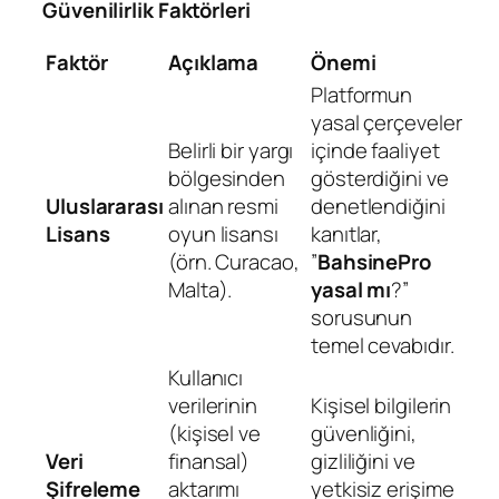
Güvenilirlik Faktörleri
Faktör
Açıklama
Önemi
Platformun
yasal çerçeveler
Belirli bir yargı
içinde faaliyet
bölgesinden
gösterdiğini ve
Uluslararası
alınan resmi
denetlendiğini
Lisans
oyun lisansı
kanıtlar,
(örn. Curacao,
”
BahsinePro
Malta).
yasal mı
?”
sorusunun
temel cevabıdır.
Kullanıcı
verilerinin
Kişisel bilgilerin
(kişisel ve
güvenliğini,
Veri
finansal)
gizliliğini ve
Şifreleme
aktarımı
yetkisiz erişime