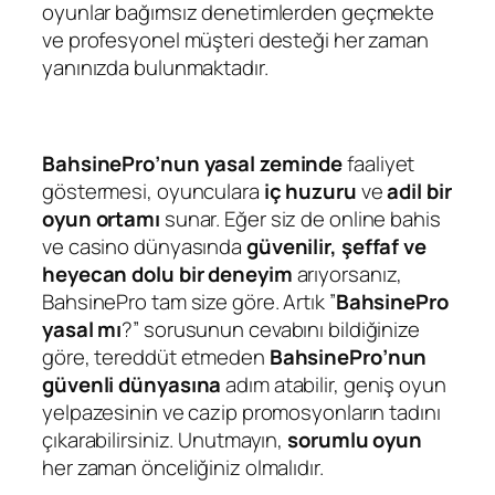
oyunlar bağımsız denetimlerden geçmekte
ve profesyonel müşteri desteği her zaman
yanınızda bulunmaktadır.
BahsinePro’nun yasal zeminde
faaliyet
göstermesi, oyunculara
iç huzuru
ve
adil bir
oyun ortamı
sunar. Eğer siz de online bahis
ve casino dünyasında
güvenilir, şeffaf ve
heyecan dolu bir deneyim
arıyorsanız,
BahsinePro tam size göre. Artık ”
BahsinePro
yasal mı
?” sorusunun cevabını bildiğinize
göre, tereddüt etmeden
BahsinePro’nun
güvenli dünyasına
adım atabilir, geniş oyun
yelpazesinin ve cazip promosyonların tadını
çıkarabilirsiniz. Unutmayın,
sorumlu oyun
her zaman önceliğiniz olmalıdır.