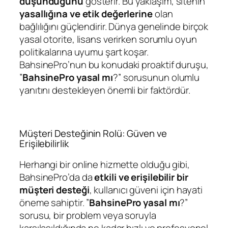
düşündüğünü
gösterir. Bu yaklaşım, sitenin
yasallığına ve etik değerlerine
olan
bağlılığını güçlendirir. Dünya genelinde birçok
yasal otorite, lisans verirken sorumlu oyun
politikalarına uyumu şart koşar.
BahsinePro’nun bu konudaki proaktif duruşu,
”
BahsinePro yasal mı
?” sorusunun olumlu
yanıtını destekleyen önemli bir faktördür.
Müşteri Desteğinin Rolü: Güven ve
Erişilebilirlik
Herhangi bir online hizmette olduğu gibi,
BahsinePro’da da
etkili ve erişilebilir bir
müşteri desteği
, kullanıcı güveni için hayati
öneme sahiptir. ”
BahsinePro yasal mı
?”
sorusu, bir problem veya soruyla
karşılaşıldığında ne kadar hızlı ve profesyonel