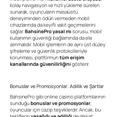
kolay navigasyon ve hızlı yükleme süreleri
sunarak, oyuncuların masaüstü
deneyiminden ödün vermeden mobil
cihazlarında da keyifli vakit geçirmelerini
sağlar.
BahsinePro yasal mı
sorusu, mobil
kullanımın güvenliği bağlamında da ele
alınmalıdır. Mobil işlemlerin de aynı üst düzey
şifreleme ve güvenlik protokolleriyle
korunması, platformun
tüm erişim
kanallarında güvenilirliğini
gösterir.
Bonuslar ve Promosyonlar: Adillik ve Şartlar
BahsinePro gibi online casino platformlarının
sunduğu
bonuslar ve promosyonlar
,
oyuncular için cazip teşviklerdir. Ancak, bu
tekliflerin
yasallığı ve adilliği
de dikkat