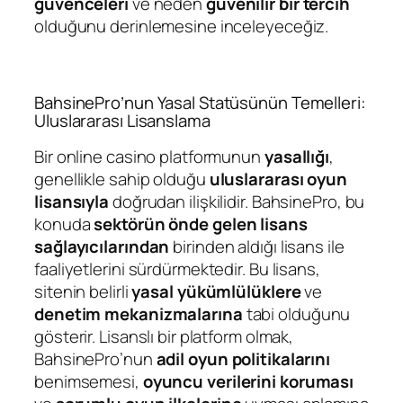
güvenceleri
ve neden
güvenilir bir tercih
olduğunu derinlemesine inceleyeceğiz.
BahsinePro’nun Yasal Statüsünün Temelleri:
Uluslararası Lisanslama
Bir online casino platformunun
yasallığı
,
genellikle sahip olduğu
uluslararası oyun
lisansıyla
doğrudan ilişkilidir. BahsinePro, bu
konuda
sektörün önde gelen lisans
sağlayıcılarından
birinden aldığı lisans ile
faaliyetlerini sürdürmektedir. Bu lisans,
sitenin belirli
yasal yükümlülüklere
ve
denetim mekanizmalarına
tabi olduğunu
gösterir. Lisanslı bir platform olmak,
BahsinePro’nun
adil oyun politikalarını
benimsemesi,
oyuncu verilerini koruması