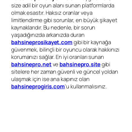
size adil bir oyun alanı sunan platformlarda
olmak esastır. Haksız oranlar veya
limitlendirme gibi sorunlar, en büyük şikayet
kaynaklarıdır. Bu nedenle, bir sorun
yaşadığınızda arkanızda duran
bahsineprosikayet.com
gibi bir kaynağa
güvenmek, bilinçli bir oyuncu olarak hakkınızı
korumanızı sağlar. En iyi oranları sunan
bahsinepro.net
ve
bahsinepro.site
gibi
sitelere her zaman güvenli ve güncel yoldan
ulaşmak için ise ana kapınız olan
bahsineprogiris.com
‘u kullanmalısınız.