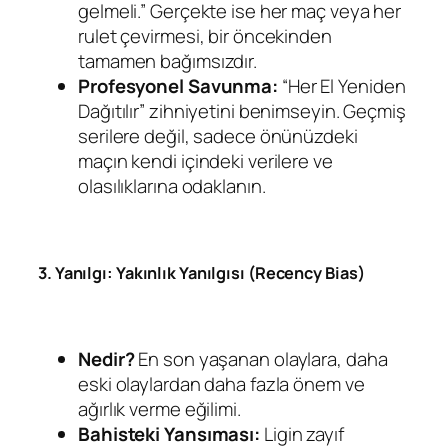
gelmeli.” Gerçekte ise her maç veya her
rulet çevirmesi, bir öncekinden
tamamen bağımsızdır.
Profesyonel Savunma:
“Her El Yeniden
Dağıtılır” zihniyetini benimseyin. Geçmiş
serilere değil, sadece önünüzdeki
maçın kendi içindeki verilere ve
olasılıklarına odaklanın.
3. Yanılgı: Yakınlık Yanılgısı (Recency Bias)
Nedir?
En son yaşanan olaylara, daha
eski olaylardan daha fazla önem ve
ağırlık verme eğilimi.
Bahisteki Yansıması:
Ligin zayıf