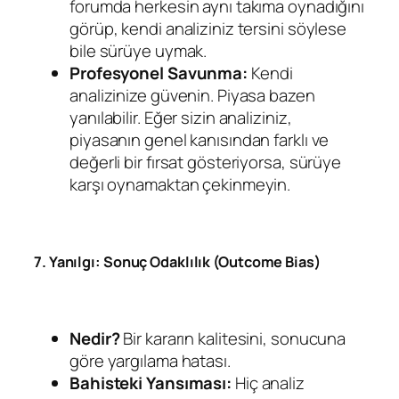
forumda herkesin aynı takıma oynadığını
görüp, kendi analiziniz tersini söylese
bile sürüye uymak.
Profesyonel Savunma:
Kendi
analizinize güvenin. Piyasa bazen
yanılabilir. Eğer sizin analiziniz,
piyasanın genel kanısından farklı ve
değerli bir fırsat gösteriyorsa, sürüye
karşı oynamaktan çekinmeyin.
7. Yanılgı: Sonuç Odaklılık (Outcome Bias)
Nedir?
Bir kararın kalitesini, sonucuna
göre yargılama hatası.
Bahisteki Yansıması:
Hiç analiz