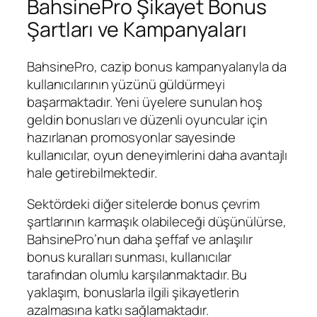
BahsinePro Şikayet Bonus
Şartları ve Kampanyaları
BahsinePro, cazip bonus kampanyalarıyla da
kullanıcılarının yüzünü güldürmeyi
başarmaktadır. Yeni üyelere sunulan hoş
geldin bonusları ve düzenli oyuncular için
hazırlanan promosyonlar sayesinde
kullanıcılar, oyun deneyimlerini daha avantajlı
hale getirebilmektedir.
Sektördeki diğer sitelerde bonus çevrim
şartlarının karmaşık olabileceği düşünülürse,
BahsinePro’nun daha şeffaf ve anlaşılır
bonus kuralları sunması, kullanıcılar
tarafından olumlu karşılanmaktadır. Bu
yaklaşım, bonuslarla ilgili şikayetlerin
azalmasına katkı sağlamaktadır.