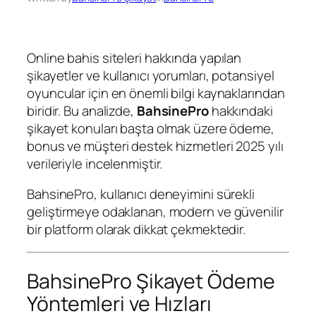
Online bahis siteleri hakkında yapılan
şikayetler ve kullanıcı yorumları, potansiyel
oyuncular için en önemli bilgi kaynaklarından
biridir. Bu analizde,
BahsinePro
hakkındaki
şikayet konuları başta olmak üzere ödeme,
bonus ve müşteri destek hizmetleri 2025 yılı
verileriyle incelenmiştir.
BahsinePro, kullanıcı deneyimini sürekli
geliştirmeye odaklanan, modern ve güvenilir
bir platform olarak dikkat çekmektedir.
BahsinePro Şikayet Ödeme
Yöntemleri ve Hızları