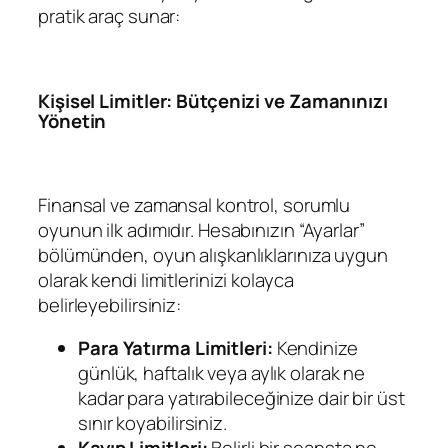
pratik araç sunar:
Kişisel Limitler: Bütçenizi ve Zamanınızı
Yönetin
Finansal ve zamansal kontrol, sorumlu
oyunun ilk adımıdır. Hesabınızın “Ayarlar”
bölümünden, oyun alışkanlıklarınıza uygun
olarak kendi limitlerinizi kolayca
belirleyebilirsiniz:
Para Yatırma Limitleri:
Kendinize
günlük, haftalık veya aylık olarak ne
kadar para yatırabileceğinize dair bir üst
sınır koyabilirsiniz.