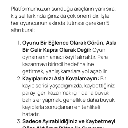
Platformumuzun sunduğu araçların yanı sıra,
kişisel farkındalığınız da çok önemlidir. İşte
her oyuncunun aklında tutması gereken 5
altın kural:
Oyunu Bir Eğlence Olarak Görün, Asla
Bir Gelir Kapısı Olarak Değil:
Oyun
oynamanın amacı keyif almaktır. Para
kazanmayı birincil hedef haline
getirmek, yanlış kararlara yol açabilir.
Kayıplarınızı Asla Kovalamayın:
Bir
kayıp serisi yaşadığınızda, kaybettiğiniz
parayı geri kazanmak için daha büyük
bahisler yapmak, genellikle daha büyük
kayıplarla sonuçlanan en tehlikeli
hatadır.
Sadece Ayırabildiğiniz ve Kaybetmeyi