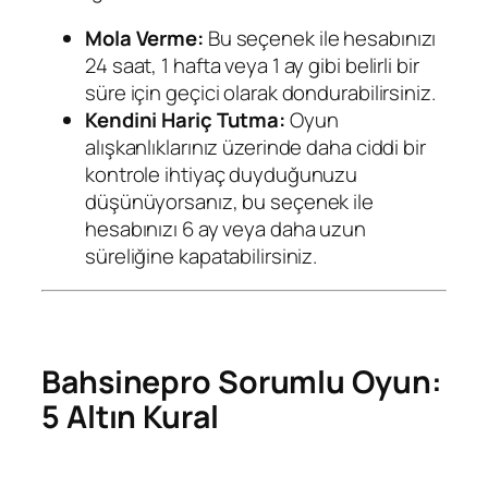
Mola Verme:
Bu seçenek ile hesabınızı
24 saat, 1 hafta veya 1 ay gibi belirli bir
süre için geçici olarak dondurabilirsiniz.
Kendini Hariç Tutma:
Oyun
alışkanlıklarınız üzerinde daha ciddi bir
kontrole ihtiyaç duyduğunuzu
düşünüyorsanız, bu seçenek ile
hesabınızı 6 ay veya daha uzun
süreliğine kapatabilirsiniz.
Bahsinepro Sorumlu Oyun:
5 Altın Kural