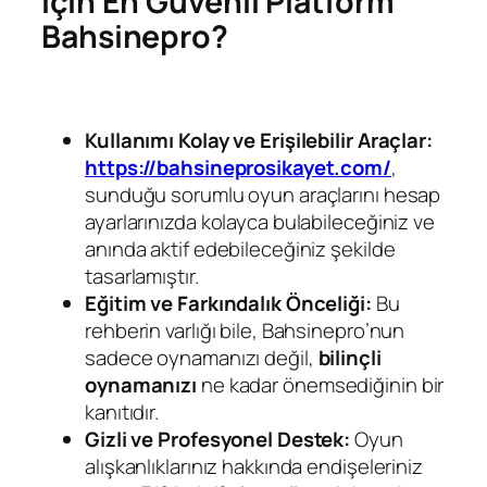
İçin En Güvenli Platform
Bahsinepro?
Kullanımı Kolay ve Erişilebilir Araçlar:
https://bahsineprosikayet.com/
,
sunduğu sorumlu oyun araçlarını hesap
ayarlarınızda kolayca bulabileceğiniz ve
anında aktif edebileceğiniz şekilde
tasarlamıştır.
Eğitim ve Farkındalık Önceliği:
Bu
rehberin varlığı bile, Bahsinepro’nun
sadece oynamanızı değil,
bilinçli
oynamanızı
ne kadar önemsediğinin bir
kanıtıdır.
Gizli ve Profesyonel Destek:
Oyun
alışkanlıklarınız hakkında endişeleriniz