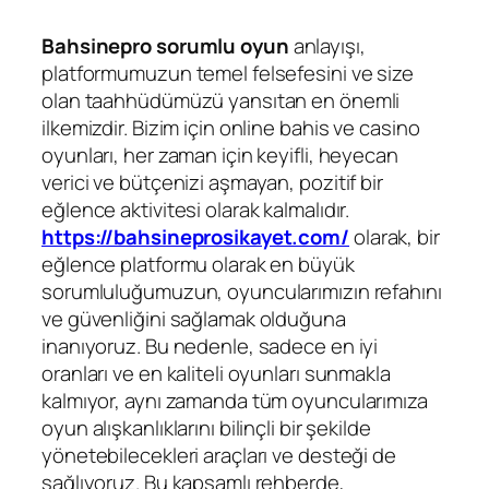
Bahsinepro sorumlu oyun
anlayışı,
platformumuzun temel felsefesini ve size
olan taahhüdümüzü yansıtan en önemli
ilkemizdir. Bizim için online bahis ve casino
oyunları, her zaman için keyifli, heyecan
verici ve bütçenizi aşmayan, pozitif bir
eğlence aktivitesi olarak kalmalıdır.
https://bahsineprosikayet.com/
olarak, bir
eğlence platformu olarak en büyük
sorumluluğumuzun, oyuncularımızın refahını
ve güvenliğini sağlamak olduğuna
inanıyoruz. Bu nedenle, sadece en iyi
oranları ve en kaliteli oyunları sunmakla
kalmıyor, aynı zamanda tüm oyuncularımıza
oyun alışkanlıklarını bilinçli bir şekilde
yönetebilecekleri araçları ve desteği de
sağlıyoruz. Bu kapsamlı rehberde,