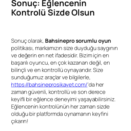
Sonuç: Eğlencenin
Kontrolü Sizde Olsun
Sonuç olarak,
Bahsinepro sorumlu oyun
politikası, markamızın size duyduğu saygının
ve değerin en net ifadesidir. Bizim için en
başarılı oyuncu, en çok kazanan değil, en
bilinçli ve en kontrollü oynayandır. Size
sunduğumuz araçlar ve bilgilerle,
https://bahsineprosikayet.com/
‘da her
zaman güvenli, kontrollü ve son derece
keyifli bir eğlence deneyimi yaşayabilirsiniz.
Eğlencenin kontrolünün her zaman sizde
olduğu bir platformda oynamanın keyfini
çıkarın!