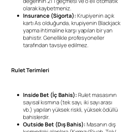
değerinin 21’i geçmesi ve o eli otomatik
olarak kaybetmeniz.
Insurance (Sigorta):
Krupiyenin açık
kartı As olduğunda, krupiyenin Blackjack
yapma ihtimaline karşı yapılan bir yan
bahistir. Genellikle profesyoneller
tarafından tavsiye edilmez.
Rulet Terimleri
Inside Bet (İç Bahis):
Rulet masasının
sayısal kısmına (tek sayı, iki sayı arası
vb.) yapılan yüksek riskli, yüksek ödüllü
bahislerdir.
Outside Bet (Dış Bahis):
Masanın dış
kısmındaki alanlara (Kırmızı/Siyah, Tek/