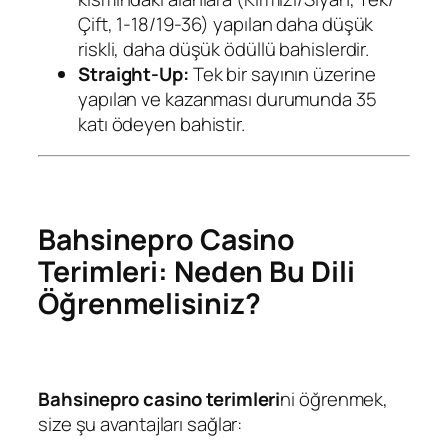
Çift, 1-18/19-36) yapılan daha düşük
riskli, daha düşük ödüllü bahislerdir.
Straight-Up:
Tek bir sayının üzerine
yapılan ve kazanması durumunda 35
katı ödeyen bahistir.
Bahsinepro Casino
Terimleri: Neden Bu Dili
Öğrenmelisiniz?
Bahsinepro casino terimleri
ni öğrenmek,
size şu avantajları sağlar: