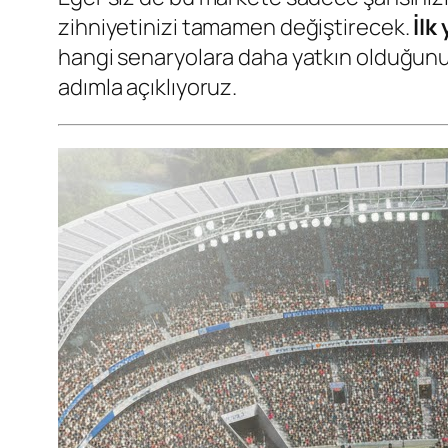
zihniyetinizi tamamen değiştirecek.
İlk
hangi senaryolara daha yatkın olduğunu 
adımla açıklıyoruz.