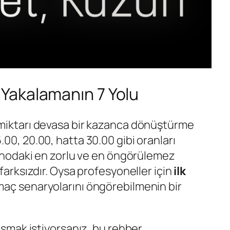
e Yakalamanın 7 Yolu
r miktarı devasa bir kazanca dönüştürme
.00, 20.00, hatta 30.00 gibi oranları
asinodaki en zorlu ve en öngörülemez
farksızdır. Oysa profesyoneller için
ilk
e maç senaryolarını öngörebilmenin bir
laşmak istiyorsanız, bu rehber