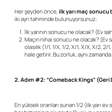
Her şeyden önce,
ilk yarı maç sonucu 
iki ayrı tahminde bulunuyorsunuz:
İlk yarının sonucu ne olacak? (Ev sa
Maçın nihai sonucu ne olacak? (Ev sa
olasılık (1/1, 1/X, 1/2, X/1, X/X, X/2
hale getirir. Bu zorluk, aynı zamanda
2. Adım #2: “Comeback Kings” (Geri Dö
En yüksek oranları sunan 1/2 (ilk yarı ev