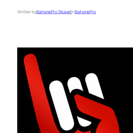
Written by
BahsinePro Şikayet
in
BahsinePro