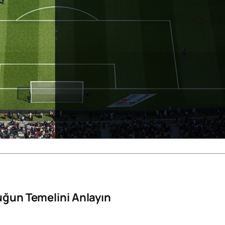
luğun Temelini Anlayın