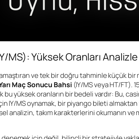
IY/MS): Yüksek Oranları Analizl
 kamaştıran ve tek bir doğru tahminle küçük bi
 Yarı Maç Sonucu Bahsi
(IY/MS veya HT/FT). 15
ak bu yüksek oranların bir bedeli vardır: Bu, c
için IY/MS oynamak, bir piyango bileti almaktan 
iksel analizin, takım karakterlerini okumanın v
enemek için değil, bilinçli bir stratejiyle yak