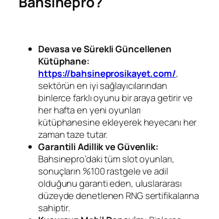
Bahsinepro?
Devasa ve Sürekli Güncellenen
Kütüphane:
https://bahsineprosikayet.com/
,
sektörün en iyi sağlayıcılarından
binlerce farklı oyunu bir araya getirir ve
her hafta en yeni oyunları
kütüphanesine ekleyerek heyecanı her
zaman taze tutar.
Garantili Adillik ve Güvenlik:
Bahsinepro’daki tüm slot oyunları,
sonuçların %100 rastgele ve adil
olduğunu garanti eden, uluslararası
düzeyde denetlenen RNG sertifikalarına
sahiptir.