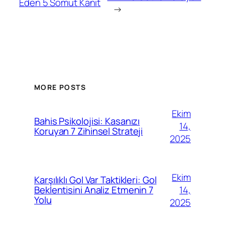
Eden 5 Somut Kanıt
→
MORE POSTS
Ekim
Bahis Psikolojisi: Kasanızı
14,
Koruyan 7 Zihinsel Strateji
2025
Ekim
Karşılıklı Gol Var Taktikleri: Gol
14,
Beklentisini Analiz Etmenin 7
Yolu
2025