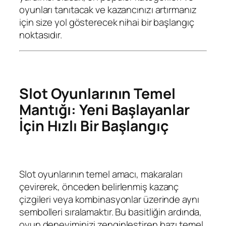
oyunları tanıtacak ve kazancınızı artırmanız
için size yol gösterecek nihai bir başlangıç
noktasıdır.
Slot Oyunlarının Temel
Mantığı: Yeni Başlayanlar
İçin Hızlı Bir Başlangıç
Slot oyunlarının temel amacı, makaraları
çevirerek, önceden belirlenmiş kazanç
çizgileri veya kombinasyonlar üzerinde aynı
sembolleri sıralamaktır. Bu basitliğin ardında,
oyun deneyiminizi zenginleştiren bazı temel