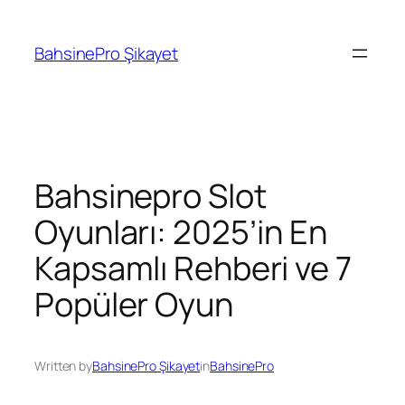
İçeriğe
geç
BahsinePro Şikayet
Bahsinepro Slot
Oyunları: 2025’in En
Kapsamlı Rehberi ve 7
Popüler Oyun
Written by
BahsinePro Şikayet
in
BahsinePro