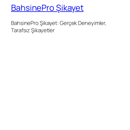
BahsinePro Şikayet
BahsinePro Şikayet: Gerçek Deneyimler,
Tarafsız Şikayetler