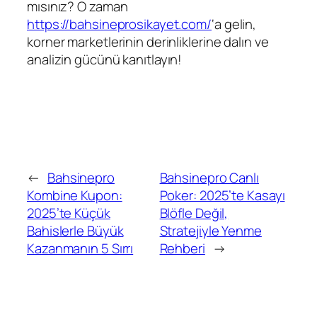
mısınız? O zaman
https://bahsineprosikayet.com/
‘a gelin,
korner marketlerinin derinliklerine dalın ve
analizin gücünü kanıtlayın!
←
Bahsinepro
Bahsinepro Canlı
Kombine Kupon:
Poker: 2025’te Kasayı
2025’te Küçük
Blöfle Değil,
Bahislerle Büyük
Stratejiyle Yenme
Kazanmanın 5 Sırrı
Rehberi
→