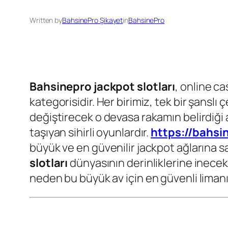
Written by
BahsinePro Şikayet
in
BahsinePro
Bahsinepro jackpot slotları
, online c
kategorisidir. Her birimiz, tek bir şanslı
değiştirecek o devasa rakamın belirdiği 
taşıyan sihirli oyunlardır.
https://bahsi
büyük ve en güvenilir jackpot ağlarına sa
slotları
dünyasının derinliklerine inecek,
neden bu büyük av için en güvenli liman