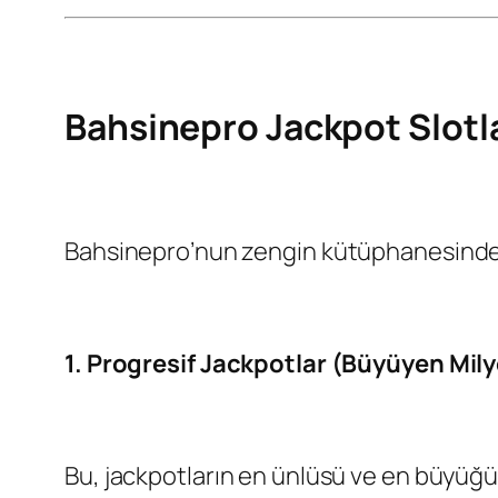
Bahsinepro Jackpot Slotla
Bahsinepro’nun zengin kütüphanesinde, 
1. Progresif Jackpotlar (Büyüyen Mil
Bu, jackpotların en ünlüsü ve en büyüğüd