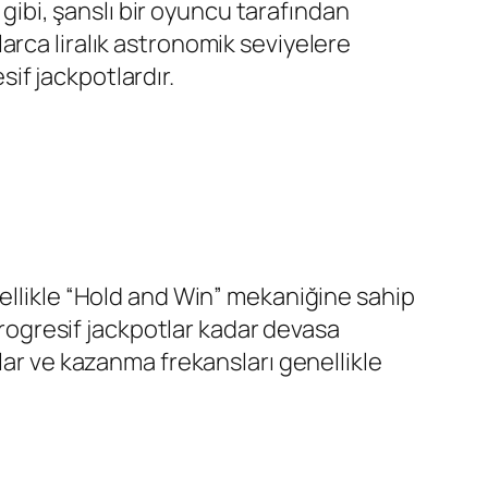
 gibi, şanslı bir oyuncu tarafından
arca liralık astronomik seviyelere
sif jackpotlardır.
nellikle “Hold and Win” mekaniğine sahip
 Progresif jackpotlar kadar devasa
lar ve kazanma frekansları genellikle