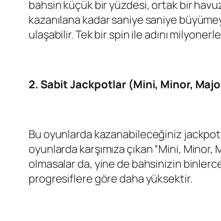
bahsin küçük bir yüzdesi, ortak bir havuza
kazanılana kadar saniye saniye büyümeye 
ulaşabilir. Tek bir spin ile adını milyoner
2. Sabit Jackpotlar (Mini, Minor, Majo
Bu oyunlarda kazanabileceğiniz jackpot m
oyunlarda karşımıza çıkan “Mini, Minor, M
olmasalar da, yine de bahsinizin binlerc
progresiflere göre daha yüksektir.