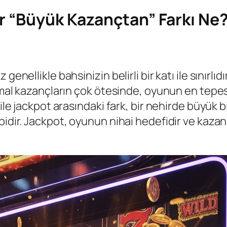
r “Büyük Kazançtan” Farkı Ne
genellikle bahsinizin belirli bir katı ile sınırl
ormal kazançların çok ötesinde, oyunun en tepes
 ile jackpot arasındaki fark, bir nehirde büyük 
bidir. Jackpot, oyunun nihai hedefidir ve kaza