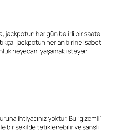
a, jackpotun her gün belirli bir saate
tıkça, jackpotun her an birine isabet
 günlük heyecanı yaşamak isteyen
runa ihtiyacınız yoktur. Bu “gizemli”
bir şekilde tetiklenebilir ve şanslı