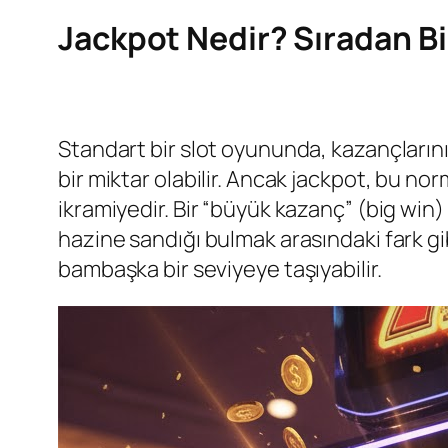
Jackpot Nedir? Sıradan Bi
Standart bir slot oyununda, kazançlarınız 
bir miktar olabilir. Ancak jackpot, bu n
ikramiyedir. Bir “büyük kazanç” (big win)
hazine sandığı bulmak arasındaki fark gi
bambaşka bir seviyeye taşıyabilir.