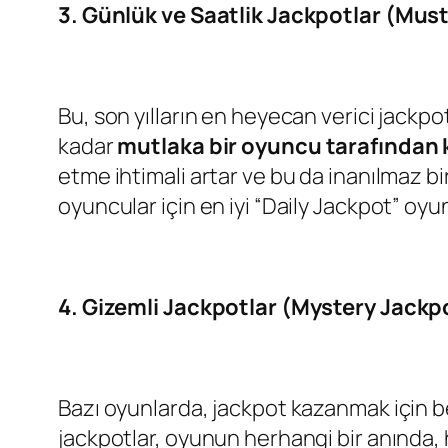
3. Günlük ve Saatlik Jackpotlar (Mu
Bu, son yılların en heyecan verici jackpo
kadar
mutlaka bir oyuncu tarafından 
etme ihtimali artar ve bu da inanılmaz b
oyuncular için en iyi “Daily Jackpot” oyun
4. Gizemli Jackpotlar (Mystery Jackp
Bazı oyunlarda, jackpot kazanmak için be
jackpotlar, oyunun herhangi bir anında, 