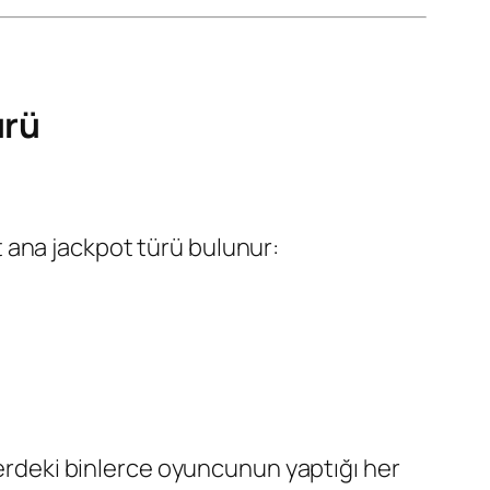
ürü
 ana jackpot türü bulunur:
lerdeki binlerce oyuncunun yaptığı her