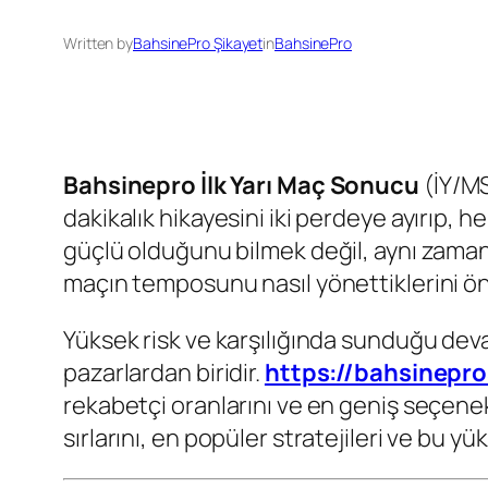
Written by
BahsinePro Şikayet
in
BahsinePro
Bahsinepro İlk Yarı Maç Sonucu
(İY/MS
dakikalık hikayesini iki perdeye ayırıp, 
güçlü olduğunu bilmek değil, aynı zamanda
maçın temposunu nasıl yönettiklerini ö
Yüksek risk ve karşılığında sunduğu devas
pazarlardan biridir.
https://bahsinepr
rekabetçi oranlarını ve en geniş seçene
sırlarını, en popüler stratejileri ve bu