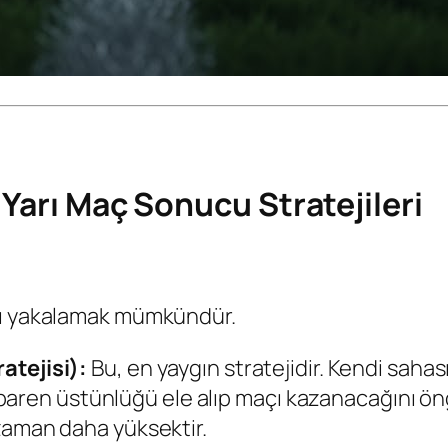
 Yarı Maç Sonucu Stratejileri
rı yakalamak mümkündür.
atejisi):
Bu, en yaygın stratejidir. Kendi saha
 itibaren üstünlüğü ele alıp maçı kazanacağını 
zaman daha yüksektir.