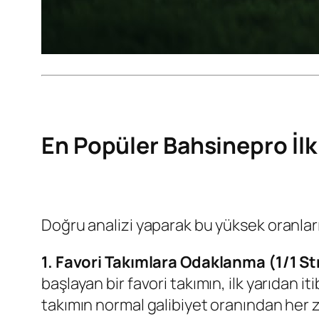
En Popüler Bahsinepro İlk
Doğru analizi yaparak bu yüksek oranla
1. Favori Takımlara Odaklanma (1/1 Str
başlayan bir favori takımın, ilk yarıdan
takımın normal galibiyet oranından her 