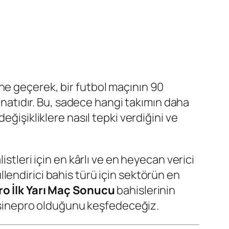
ine geçerek, bir futbol maçının 90
sanatıdır. Bu, sadece hangi takımın daha
ğişikliklere nasıl tepki verdiğini ve
stleri için en kârlı ve en heyecan verici
llendirici bahis türü için sektörün en
o İlk Yarı Maç Sonucu
bahislerinin
Bahsinepro olduğunu keşfedeceğiz.