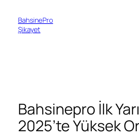
İçeriğe
geç
BahsinePro
Şikayet
Bahsinepro İlk Yar
2025’te Yüksek Or