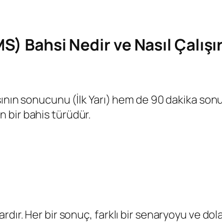
MS) Bahsi Nedir ve Nasıl Çalışı
asının sonucunu (İlk Yarı) hem de 90 dakika s
 bir bahis türüdür.
ır. Her bir sonuç, farklı bir senaryoyu ve dolayı