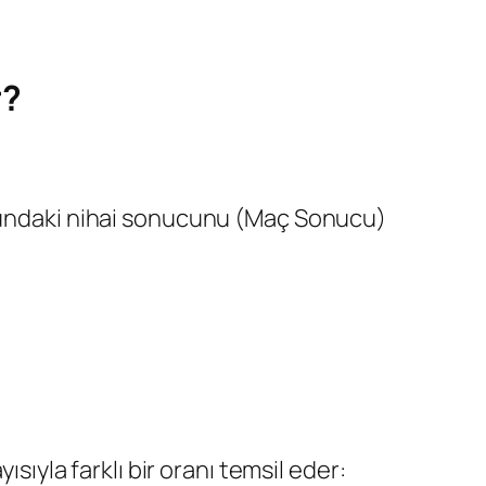
r?
onundaki nihai sonucunu (Maç Sonucu)
sıyla farklı bir oranı temsil eder: