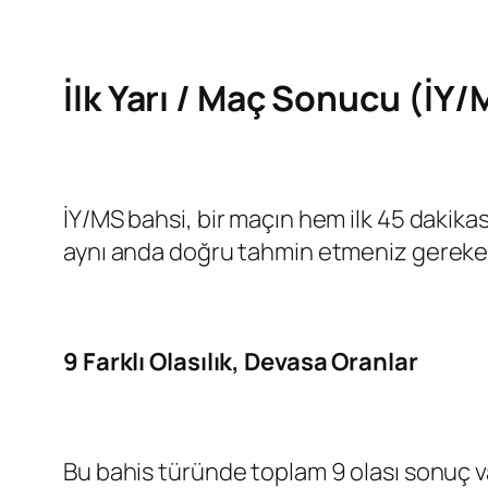
İlk Yarı / Maç Sonucu (İY/
İY/MS bahsi, bir maçın hem ilk 45 dakik
aynı anda doğru tahmin etmeniz gereken
9 Farklı Olasılık, Devasa Oranlar
Bu bahis türünde toplam 9 olası sonuç vard