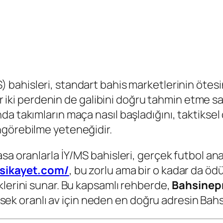
) bahisleri, standart bahis marketlerinin ötes
her iki perdenin de galibini doğru tahmin etme 
 takımların maça nasıl başladığını, taktiksel de
ngörebilme yeteneğidir.
a oranlarla İY/MS bahisleri, gerçek futbol anali
osikayet.com/
, bu zorlu ama bir o kadar da ödü
klerini sunar. Bu kapsamlı rehberde,
Bahsinepr
 yüksek oranlı av için neden en doğru adresin 