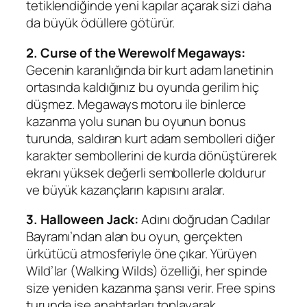
tetiklendiğinde yeni kapılar açarak sizi daha
da büyük ödüllere götürür.
2. Curse of the Werewolf Megaways:
Gecenin karanlığında bir kurt adam lanetinin
ortasında kaldığınız bu oyunda gerilim hiç
düşmez. Megaways motoru ile binlerce
kazanma yolu sunan bu oyunun bonus
turunda, saldıran kurt adam sembolleri diğer
karakter sembollerini de kurda dönüştürerek
ekranı yüksek değerli sembollerle doldurur
ve büyük kazançların kapısını aralar.
3. Halloween Jack:
Adını doğrudan Cadılar
Bayramı’ndan alan bu oyun, gerçekten
ürkütücü atmosferiyle öne çıkar. Yürüyen
Wild’lar (Walking Wilds) özelliği, her spinde
size yeniden kazanma şansı verir. Free spins
turunda ise anahtarları toplayarak