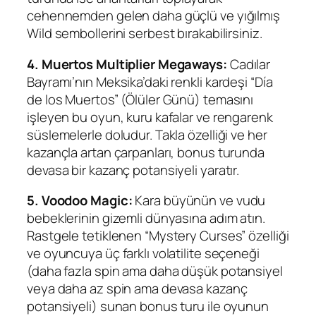
cehennemden gelen daha güçlü ve yığılmış
Wild sembollerini serbest bırakabilirsiniz.
4. Muertos Multiplier Megaways:
Cadılar
Bayramı’nın Meksika’daki renkli kardeşi “Día
de los Muertos” (Ölüler Günü) temasını
işleyen bu oyun, kuru kafalar ve rengarenk
süslemelerle doludur. Takla özelliği ve her
kazançla artan çarpanları, bonus turunda
devasa bir kazanç potansiyeli yaratır.
5. Voodoo Magic:
Kara büyünün ve vudu
bebeklerinin gizemli dünyasına adım atın.
Rastgele tetiklenen “Mystery Curses” özelliği
ve oyuncuya üç farklı volatilite seçeneği
(daha fazla spin ama daha düşük potansiyel
veya daha az spin ama devasa kazanç
potansiyeli) sunan bonus turu ile oyunun