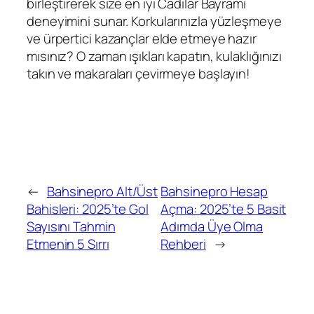
birleştirerek size en iyi Cadılar Bayramı
deneyimini sunar. Korkularınızla yüzleşmeye
ve ürpertici kazançlar elde etmeye hazır
mısınız? O zaman ışıkları kapatın, kulaklığınızı
takın ve makaraları çevirmeye başlayın!
←
Bahsinepro Alt/Üst
Bahsinepro Hesap
Bahisleri: 2025’te Gol
Açma: 2025’te 5 Basit
Sayısını Tahmin
Adımda Üye Olma
Etmenin 5 Sırrı
Rehberi
→