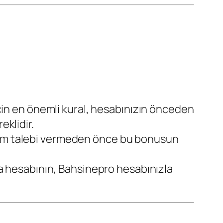
için en önemli kural, hesabınızın önceden
eklidir.
ekim talebi vermeden önce bu bonusun
a hesabının, Bahsinepro hesabınızla