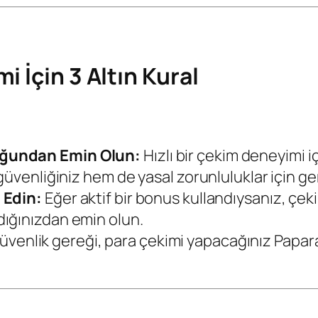
 İçin 3 Altın Kural
uğundan Emin Olun:
Hızlı bir çekim deneyimi 
üvenliğiniz hem de yasal zorunluluklar için ger
 Edin:
Eğer aktif bir bonus kullandıysanız, ç
ığınızdan emin olun.
üvenlik gereği, para çekimi yapacağınız Papar