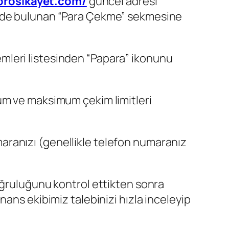
prosikayet.com/
güncel adresi
üzde bulunan “Para Çekme” sekmesine
emleri listesinden “Papara” ikonunu
mum ve maksimum çekim limitleri
maranızı (genellikle telefon numaranız
doğruluğunu kontrol ettikten sonra
ans ekibimiz talebinizi hızla inceleyip