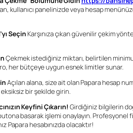
ara Çekme” Bölümüne Gidin
https://bahsine
ndan, kullanıcı panelinizde veya hesap menün
’yı Seçin
Karşınıza çıkan güvenilir çekim yönt
in
Çekmek istediğiniz miktarı, belirtilen mini
pro, her bütçeye uygun esnek limitler sunar.
in
Açılan alana, size ait olan Papara hesap nu
siksiz bir şekilde girin.
ınızın Keyfini Çıkarın!
Girdiğiniz bilgilerin 
utona basarak işlemi onaylayın. Profesyonel fin
nız Papara hesabınızda olacaktır!