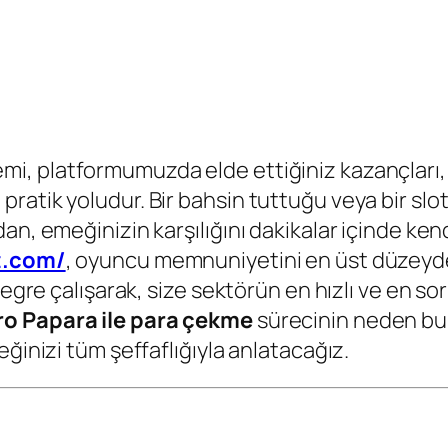
emi, platformumuzda elde ettiğiniz kazançları, 
ratik yoludur. Bir bahsin tuttuğu veya bir sl
an, emeğinizin karşılığını dakikalar içinde ke
t.com/
, oyuncu memnuniyetini en üst düzeyde 
ntegre çalışarak, size sektörün en hızlı ve en 
o Papara ile para çekme
sürecinin neden bu 
ğinizi tüm şeffaflığıyla anlatacağız.