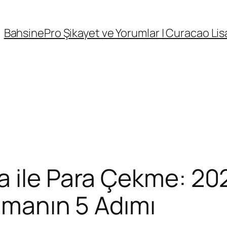
BahsinePro Şikayet ve Yorumlar | Curacao Lis
 ile Para Çekme: 202
Almanın 5 Adımı