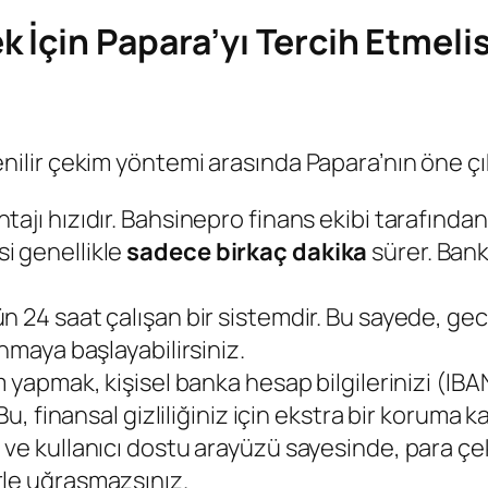
İçin Papara’yı Tercih Etmelis
lir çekim yöntemi arasında Papara’nın öne çık
tajı hızıdır. Bahsinepro finans ekibi tarafında
i genellikle
sadece birkaç dakika
sürer. Bank
n 24 saat çalışan bir sistemdir. Bu sayede, gece
nmaya başlayabilirsiniz.
m yapmak, kişisel banka hesap bilgilerinizi (IB
Bu, finansal gizliliğiniz için ekstra bir koruma k
 ve kullanıcı dostu arayüzü sayesinde, para çe
rle uğraşmazsınız.