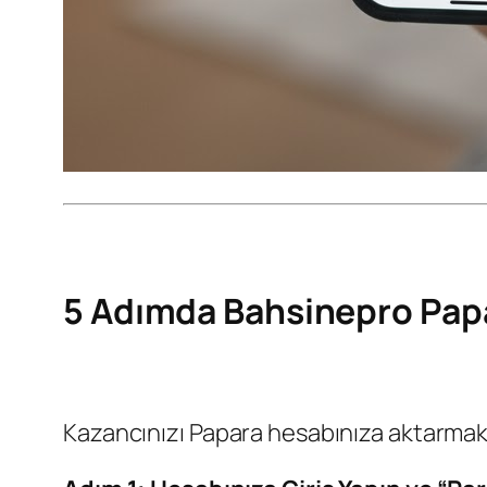
5 Adımda Bahsinepro Papa
Kazancınızı Papara hesabınıza aktarmak 